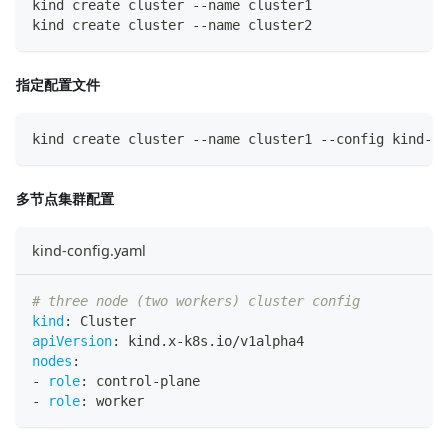
kind create cluster --name cluster1
kind create cluster --name cluster2
指定配置文件
kind create cluster --name cluster1 --config kind-co
多节点集群配置
kind-config.yaml
# three node (two workers) cluster config
kind
:
 Cluster
apiVersion
:
 kind.x
-
k8s.io/v1alpha4
nodes
:
-
role
:
 control
-
plane
-
role
:
 worker