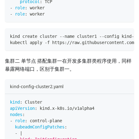
protocol
:
 TCP
-
role
:
 worker
-
role
:
 worker
kind create cluster --name cluster1 --config kind-co
kubectl apply -f https://raw.githubusercontent.com/k
集群二 单节点 搭配集群一在开发多集群类程序使用，同样
暴露网络端口，区别于集群一。
kind-config-cluster2.yaml
kind
:
 Cluster
apiVersion
:
 kind.x
-
k8s.io/v1alpha4
nodes
:
-
role
:
 control
-
plane
kubeadmConfigPatches
:
-
|