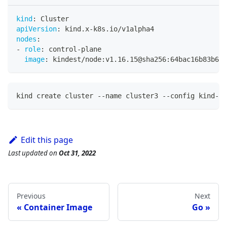
kind
:
 Cluster
apiVersion
:
 kind.x
-
k8s.io/v1alpha4
nodes
:
-
role
:
 control
-
plane
image
:
 kindest/node
:
v1.16.15@sha256
:
64bac16b83b6ad
kind create cluster --name cluster3 --config kind-co
Edit this page
Last updated
on
Oct 31, 2022
Previous
Next
Container Image
Go