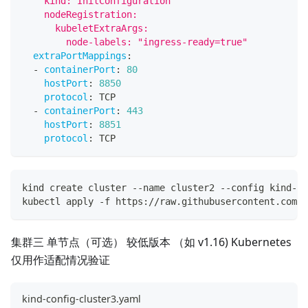
    kind: InitConfiguration
    nodeRegistration:
      kubeletExtraArgs:
        node-labels: "ingress-ready=true"
extraPortMappings
:
-
containerPort
:
80
hostPort
:
8850
protocol
:
 TCP
-
containerPort
:
443
hostPort
:
8851
protocol
:
 TCP
kind create cluster --name cluster2 --config kind-co
kubectl apply -f https://raw.githubusercontent.com/k
集群三 单节点（可选） 较低版本 （如 v1.16) Kubernetes
仅用作适配情况验证
kind-config-cluster3.yaml