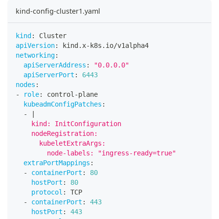
kind-config-cluster1.yaml
kind
:
 Cluster
apiVersion
:
 kind.x
-
k8s.io/v1alpha4
networking
:
apiServerAddress
:
"0.0.0.0"
apiServerPort
:
6443
nodes
:
-
role
:
 control
-
plane
kubeadmConfigPatches
:
-
|
    kind: InitConfiguration
    nodeRegistration:
      kubeletExtraArgs:
        node-labels: "ingress-ready=true"
extraPortMappings
:
-
containerPort
:
80
hostPort
:
80
protocol
:
 TCP
-
containerPort
:
443
hostPort
:
443