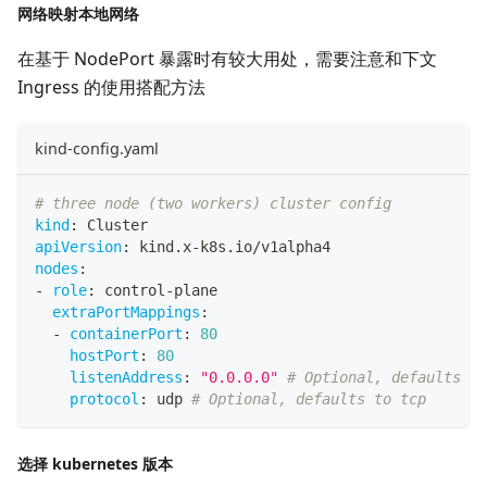
网络映射本地网络
在基于 NodePort 暴露时有较大用处，需要注意和下文
Ingress 的使用搭配方法
kind-config.yaml
# three node (two workers) cluster config
kind
:
 Cluster
apiVersion
:
 kind.x
-
k8s.io/v1alpha4
nodes
:
-
role
:
 control
-
plane
extraPortMappings
:
-
containerPort
:
80
hostPort
:
80
listenAddress
:
"0.0.0.0"
# Optional, defaults to
protocol
:
 udp 
# Optional, defaults to tcp
选择 kubernetes 版本