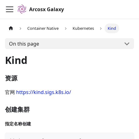
Arcosx Galaxy
Container Native
Kubernetes
Kind
On this page
Kind
资源
官网
https://kind.sigs.k8s.io/
创建集群
指定名称创建